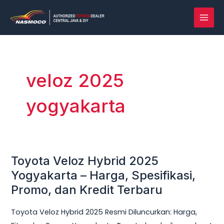
Lewati
MAI
ke
MEN
konten
veloz 2025
yogyakarta
Toyota Veloz Hybrid 2025
Toyota
Veloz
Yogyakarta – Harga, Spesifikasi,
Hybrid
Promo, dan Kredit Terbaru
2025
Toyota Veloz Hybrid 2025 Resmi Diluncurkan: Harga,
Yogyakarta