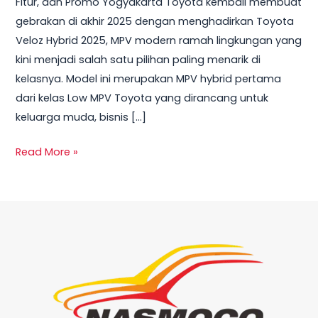
Fitur, dan Promo Yogyakarta Toyota kembali membuat
–
gebrakan di akhir 2025 dengan menghadirkan Toyota
Harga,
Veloz Hybrid 2025, MPV modern ramah lingkungan yang
Spesifikasi,
kini menjadi salah satu pilihan paling menarik di
Promo,
kelasnya. Model ini merupakan MPV hybrid pertama
dan
dari kelas Low MPV Toyota yang dirancang untuk
Kredit
keluarga muda, bisnis […]
Terbaru
Read More »