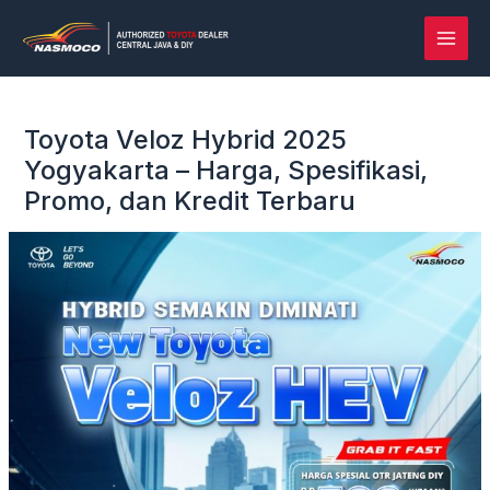
Lewati
Post
MAI
ke
navigation
MEN
konten
Toyota Veloz Hybrid 2025
Yogyakarta – Harga, Spesifikasi,
Promo, dan Kredit Terbaru