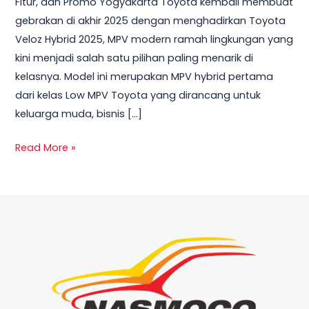
Fitur, dan Promo Yogyakarta Toyota kembali membuat
–
gebrakan di akhir 2025 dengan menghadirkan Toyota
Harga,
Veloz Hybrid 2025, MPV modern ramah lingkungan yang
Spesifikasi,
kini menjadi salah satu pilihan paling menarik di
Promo,
kelasnya. Model ini merupakan MPV hybrid pertama
dan
dari kelas Low MPV Toyota yang dirancang untuk
Kredit
keluarga muda, bisnis […]
Terbaru
Read More »