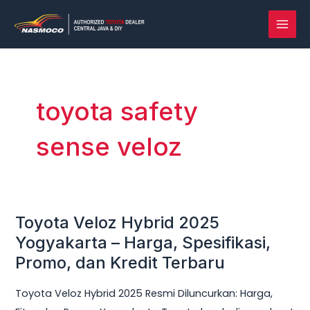
Lewati
MAI
ke
MEN
konten
toyota safety
sense veloz
Toyota Veloz Hybrid 2025
Toyota
Veloz
Yogyakarta – Harga, Spesifikasi,
Hybrid
Promo, dan Kredit Terbaru
2025
Toyota Veloz Hybrid 2025 Resmi Diluncurkan: Harga,
Yogyakarta