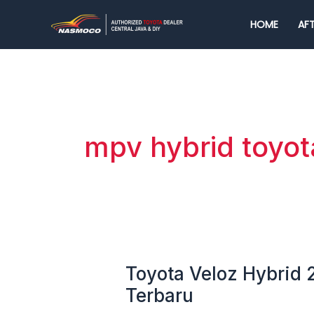
Lewati
HOME
AFT
ke
konten
mpv hybrid toyot
Toyota Veloz Hybrid 
Toyota
Veloz
Terbaru
Hybrid