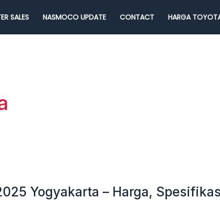
ER SALES
NASMOCO UPDATE
CONTACT
HARGA TOYOTA
a
2025 Yogyakarta – Harga, Spesifikas