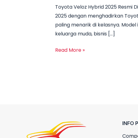
Toyota Veloz Hybrid 2025 Resmi D
2025
2025 dengan menghadirkan Toyota 
Yogyakarta
paling menarik di kelasnya. Mode
–
keluarga muda, bisnis […]
Harga,
Spesifikasi,
Read More »
Promo,
dan
Kredit
Terbaru
INFO 
Compa