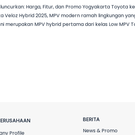
iluncurkan: Harga, Fitur, dan Promo Yogyakarta Toyota 
Veloz Hybrid 2025, MPV modern ramah lingkungan yang ki
l ini merupakan MPV hybrid pertama dari kelas Low MPV 
BERITA
PERUSAHAAN
News & Promo
ny Profile