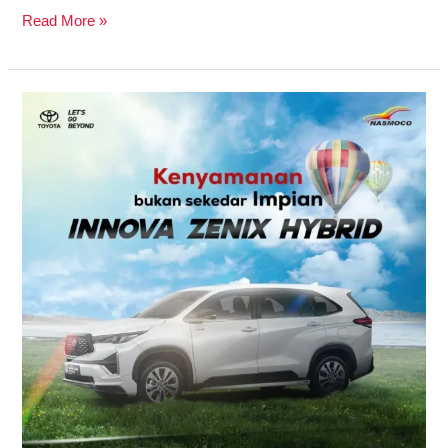
Read More »
Mau
Mobil
Hemat
BBM
dan
Tetap
Bertenaga?
Toyota
Innova
Zenix
Hybrid
Jawabannya!