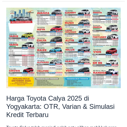
Harga
Toyota
Calya
2025
di
Yogyakarta:
OTR,
Varian
&
Simulasi
Kredit
Terbaru
Harga Toyota Calya 2025 di
Yogyakarta: OTR, Varian & Simulasi
Kredit Terbaru