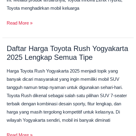
ini. Melalui produk terbarunya, Toyota Innova Zenix Hybrid,
Toyota menghadirkan mobil keluarga
Read More »
Daftar Harga Toyota Rush Yogyakarta
Daftar
2025 Lengkap Semua Tipe
Harga
Toyota
Harga Toyota Rush Yogyakarta 2025 menjadi topik yang
Rush
banyak dicari masyarakat yang ingin memiliki mobil SUV
Yogyakarta
tangguh namun tetap nyaman untuk digunakan sehari-hari.
2025
Toyota Rush dikenal sebagai salah satu pilihan SUV 7-seater
Lengkap
terbaik dengan kombinasi desain sporty, fitur lengkap, dan
Semua
harga yang masih tergolong kompetitif untuk kelasnya. Di
Tipe
wilayah Yogyakarta sendiri, mobil ini banyak diminati
Read More »