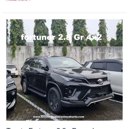
Toyota
Fortuner
2.8
:
Perpaduan
Tangguh,
Mewah,
dan
Berperforma
Tinggi