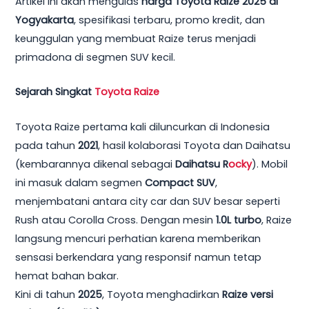
Artikel ini akan mengulas
harga Toyota Raize 2025 di
Yogyakarta
, spesifikasi terbaru, promo kredit, dan
keunggulan yang membuat Raize terus menjadi
primadona di segmen SUV kecil.
Sejarah Singkat
Toyota Raize
Toyota Raize pertama kali diluncurkan di Indonesia
pada tahun
2021
, hasil kolaborasi Toyota dan Daihatsu
(kembarannya dikenal sebagai
Daihatsu R
ocky
). Mobil
ini masuk dalam segmen
Compact SUV
,
menjembatani antara city car dan SUV besar seperti
Rush atau Corolla Cross. Dengan mesin
1.0L turbo
, Raize
langsung mencuri perhatian karena memberikan
sensasi berkendara yang responsif namun tetap
hemat bahan bakar.
Kini di tahun
2025
, Toyota menghadirkan
Raize versi