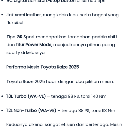
AC digital
dan
start-stop button
di semua tipe
Jok semi leather
, ruang kabin luas, serta bagasi yang
fleksibel
Tipe
GR Sport
mendapatkan tambahan
paddle shift
dan
fitur Power Mode
, menjadikannya pilihan paling
sporty di kelasnya.
Performa Mesin Toyota Raize 2025
Toyota Raize 2025 hadir dengan dua pilihan mesin:
1.0L Turbo (WA-VE)
– tenaga 98 PS, torsi 140 Nm
1.2L Non-Turbo (WA-VE)
– tenaga 88 PS, torsi 113 Nm
Keduanya dikenal sangat efisien dan bertenaga. Mesin