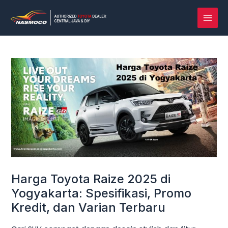
Lewati
Post
MAI
ke
navigation
MEN
konten
Harga Toyota Raize 2025 di
Yogyakarta: Spesifikasi, Promo
Kredit, dan Varian Terbaru