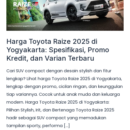
2025
di
Yogyakarta:
Spesifikasi,
Promo
Harga Toyota Raize 2025 di
Kredit,
dan
Yogyakarta: Spesifikasi, Promo
Varian
Kredit, dan Varian Terbaru
Terbaru
Cari SUV compact dengan desain stylish dan fitur
lengkap? Lihat harga Toyota Raize 2025 di Yogyakarta,
lengkap dengan promo, cicilan ringan, dan keunggulan
tiap variannya. Cocok untuk anak muda dan keluarga
modern. Harga Toyota Raize 2025 di Yogyakarta:
Pilihan Stylish, Irit, dan Bertenaga Toyota Raize 2025
hadir sebagai SUV compact yang memadukan
tampilan sporty, performa […]