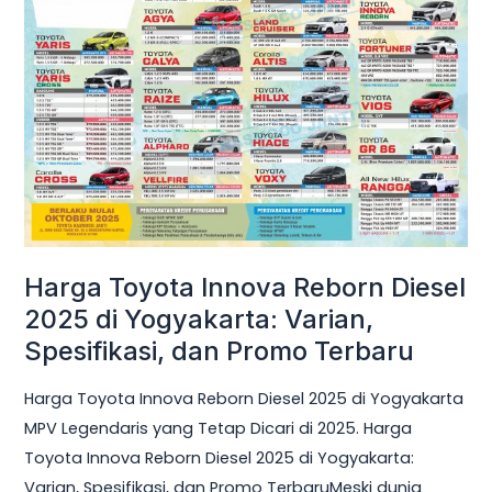
Innova
Reborn
Diesel
2025
di
Yogyakarta:
Varian,
Spesifikasi,
dan
Promo
Harga Toyota Innova Reborn Diesel
Terbaru
2025 di Yogyakarta: Varian,
Spesifikasi, dan Promo Terbaru
Harga Toyota Innova Reborn Diesel 2025 di Yogyakarta
MPV Legendaris yang Tetap Dicari di 2025. Harga
Toyota Innova Reborn Diesel 2025 di Yogyakarta:
Varian, Spesifikasi, dan Promo TerbaruMeski dunia