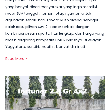
Harga Toyota Rush Yogyakarta 2025 menjadi topik
Yogyakarta
yang banyak dicari masyarakat yang ingin memiliki
2025
mobil SUV tangguh namun tetap nyaman untuk
Lengkap
digunakan sehari-hari. Toyota Rush dikenal sebagai
Semua
salah satu pilihan SUV 7-seater terbaik dengan
Tipe
kombinasi desain sporty, fitur lengkap, dan harga yang
masih tergolong kompetitif untuk kelasnya. Di wilayah
Yogyakarta sendiri, mobil ini banyak diminati
Read More »
Toyota
Fortuner
2.8
:
Perpaduan