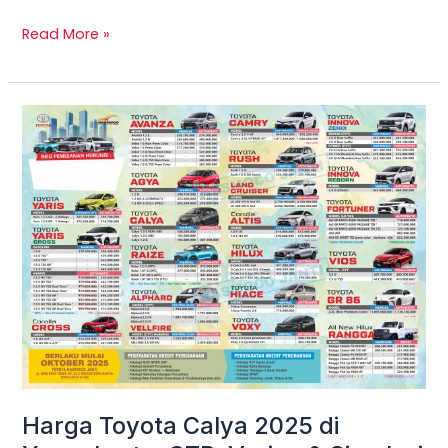
Read More »
Harga
Toyota
Calya
2025
di
Yogyakarta:
OTR,
Varian
&
Simulasi
Kredit
Terbaru
Harga Toyota Calya 2025 di