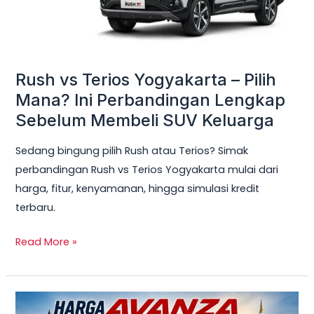
Ini
Perbandingan
Lengkap
Sebelum
Rush vs Terios Yogyakarta – Pilih
Membeli
Mana? Ini Perbandingan Lengkap
SUV
Sebelum Membeli SUV Keluarga
Keluarga
Sedang bingung pilih Rush atau Terios? Simak
perbandingan Rush vs Terios Yogyakarta mulai dari
harga, fitur, kenyamanan, hingga simulasi kredit
terbaru.
Read More »
TERBARU!