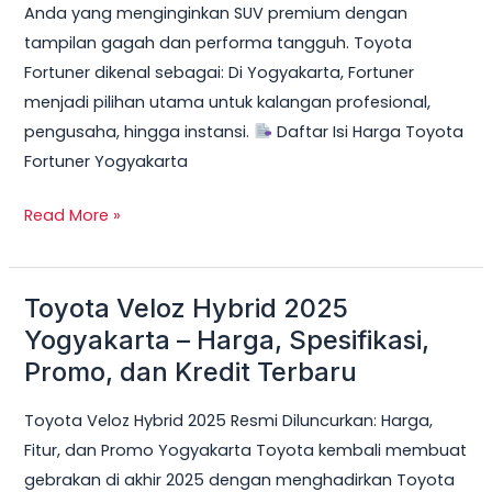
Anda yang menginginkan SUV premium dengan
Ringan
tampilan gagah dan performa tangguh. Toyota
&
Fortuner dikenal sebagai: Di Yogyakarta, Fortuner
Cicilan
menjadi pilihan utama untuk kalangan profesional,
Mulai
pengusaha, hingga instansi.
Daftar Isi Harga Toyota
10
Fortuner Yogyakarta
Jutaan
Read More »
Toyota Veloz Hybrid 2025
Toyota
Veloz
Yogyakarta – Harga, Spesifikasi,
Hybrid
Promo, dan Kredit Terbaru
2025
Toyota Veloz Hybrid 2025 Resmi Diluncurkan: Harga,
Yogyakarta
Fitur, dan Promo Yogyakarta Toyota kembali membuat
–
gebrakan di akhir 2025 dengan menghadirkan Toyota
Harga,