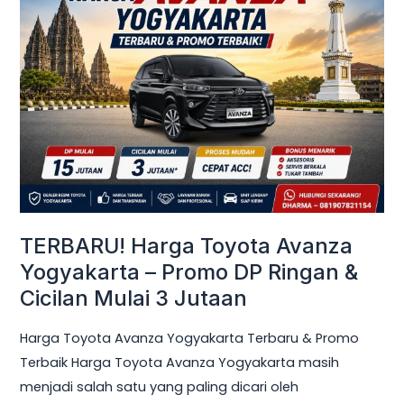
Harga
Toyota
Avanza
Yogyakarta
–
Promo
DP
Ringan
&
Cicilan
TERBARU! Harga Toyota Avanza
Mulai
Yogyakarta – Promo DP Ringan &
3
Cicilan Mulai 3 Jutaan
Jutaan
Harga Toyota Avanza Yogyakarta Terbaru & Promo
Terbaik Harga Toyota Avanza Yogyakarta masih
menjadi salah satu yang paling dicari oleh