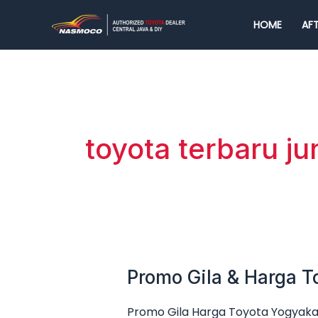
Lewati
HOME
AFT
ke
konten
toyota terbaru ju
Promo Gila & Harga T
Promo
Gila
Promo Gila Harga Toyota Yogyakar
&