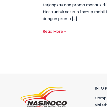
terjangkau dan promo menarik di 
Harga
biasa untuk seluruh line-up mobi
Toyota
dengan promo […]
Yogyakarta
Juni
Read More »
2025
INFO 
Compa
Visi Mis