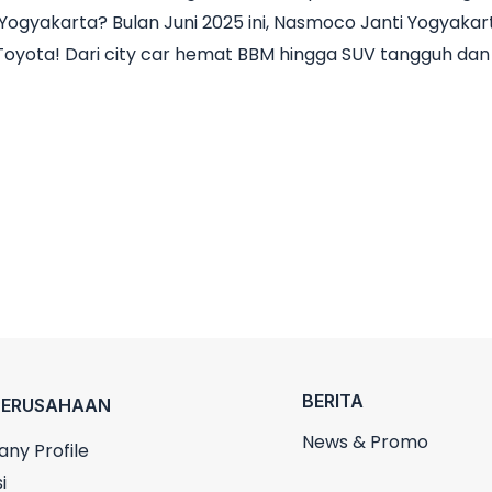
Yogyakarta? Bulan Juni 2025 ini, Nasmoco Janti Yogyak
l Toyota! Dari city car hemat BBM hingga SUV tangguh da
BERITA
PERUSAHAAN
News & Promo
ny Profile
i