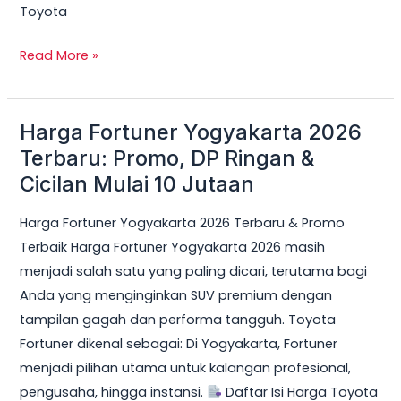
Toyota
Read More »
Harga Fortuner Yogyakarta 2026
Harga
Fortuner
Terbaru: Promo, DP Ringan &
Yogyakarta
Cicilan Mulai 10 Jutaan
2026
Harga Fortuner Yogyakarta 2026 Terbaru & Promo
Terbaru:
Terbaik Harga Fortuner Yogyakarta 2026 masih
Promo,
menjadi salah satu yang paling dicari, terutama bagi
DP
Anda yang menginginkan SUV premium dengan
Ringan
tampilan gagah dan performa tangguh. Toyota
&
Fortuner dikenal sebagai: Di Yogyakarta, Fortuner
Cicilan
menjadi pilihan utama untuk kalangan profesional,
Mulai
pengusaha, hingga instansi.
Daftar Isi Harga Toyota
10