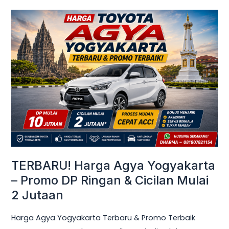
TERBARU!
Harga
Agya
Yogyakarta
–
Promo
DP
Ringan
&
Cicilan
Mulai
TERBARU! Harga Agya Yogyakarta
2
– Promo DP Ringan & Cicilan Mulai
Jutaan
2 Jutaan
Harga Agya Yogyakarta Terbaru & Promo Terbaik