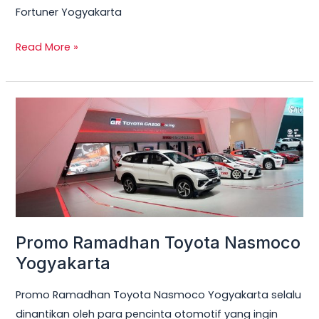
Fortuner Yogyakarta
Jutaan
Read More »
Promo
Ramadhan
Toyota
Nasmoco
Yogyakarta
Promo Ramadhan Toyota Nasmoco
Yogyakarta
Promo Ramadhan Toyota Nasmoco Yogyakarta selalu
dinantikan oleh para pencinta otomotif yang ingin