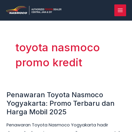
Lewati
MAI
ke
MEN
konten
toyota nasmoco
promo kredit
Penawaran Toyota Nasmoco
Penawaran
Toyota
Yogyakarta: Promo Terbaru dan
Nasmoco
Harga Mobil 2025
Yogyakarta:
Penawaran Toyota Nasmoco Yogyakarta hadir
Promo