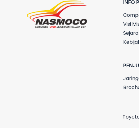
INFO 
Compa
Visi Mis
Sejara
Kebija
PENJ
Jaring
Broch
Toyota