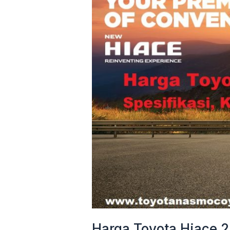
2025
Yogyakarta
Terbaru
|
Spesifikasi,
Kredit,
dan
Promo
di
Dealer
Resmi
Toyota
Harga Toyota Hiace 2