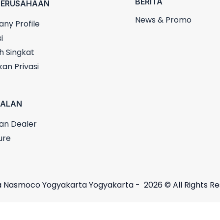
BERITA
PERUSAHAAN
News & Promo
ny Profile
i
h Singkat
kan Privasi
UALAN
an Dealer
ure
 Nasmoco Yogyakarta Yogyakarta - 2026 © All Rights R