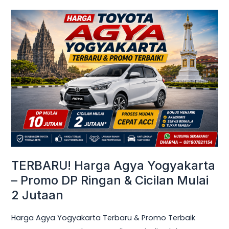
TERBARU!
Harga
Agya
Yogyakarta
–
Promo
DP
Ringan
&
Cicilan
Mulai
TERBARU! Harga Agya Yogyakarta
2
– Promo DP Ringan & Cicilan Mulai
Jutaan
2 Jutaan
Harga Agya Yogyakarta Terbaru & Promo Terbaik