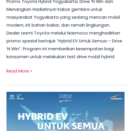
Promo Toyota Hybrid Yogyakarta: Drive ‘N Win dan
2026
Menangkan Hadiahnya! Kabar gembira untuk
–
masyarakat Yogyakarta yang sedang mencari mobil
Test
modern, irit bahan bakar, dan ramah lingkungan.
Drive
Dealer resmi Toyota melalui Nasmoco menghadirkan
Sekarang
promo spesial bertajuk “Hybrid EV Untuk Semua – Drive
&
‘N Win”. Program ini memberikan kesempatan bagi
Bawa
konsumen untuk melakukan test drive mobil hybrid
Pulang
Smart
Read More »
TV
+
Smartwatch
Toyota
GRATIS!
Veloz
Hybrid
2026
–