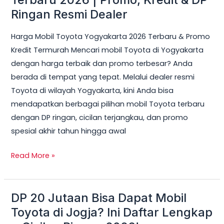
Toyota
Ringan Resmi Dealer
Yogyakarta
Harga Mobil Toyota Yogyakarta 2026 Terbaru & Promo
Terbaru
Kredit Termurah Mencari mobil Toyota di Yogyakarta
2026
dengan harga terbaik dan promo terbesar? Anda
|
berada di tempat yang tepat. Melalui dealer resmi
Promo,
Toyota di wilayah Yogyakarta, kini Anda bisa
Kredit
mendapatkan berbagai pilihan mobil Toyota terbaru
&
dengan DP ringan, cicilan terjangkau, dan promo
DP
spesial akhir tahun hingga awal
Ringan
Resmi
Read More »
Dealer
DP 20 Jutaan Bisa Dapat Mobil
DP
20
Toyota di Jogja? Ini Daftar Lengkap
Jutaan