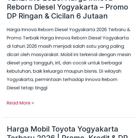
Reborn Diesel Yogyakarta – Promo
Cicilan
DP Ringan & Cicilan 6 Jutaan
6
Jutaan
Harga Innova Reborn Diesel Yogyakarta 2026 Terbaru &
Promo Terbaik Harga Innova Reborn Diesel Yogyakarta
di tahun 2026 masih menjadi salah satu yang paling
dicari oleh masyarakat. Mobil ini terkenal dengan mesin
diesel yang tangguh, irit, dan cocok untuk berbagai
kebutuhan, baik keluarga maupun bisnis. Di wilayah
Yogyakarta, permintaan terhadap Innova Reborn
Diesel tetap tinggi
Read More »
Harga Mobil Toyota Yogyakarta
Harga
Mobil
Terbaru 2026 | Promo, Kredit & DP