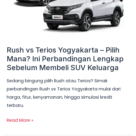
Pilih
Mana?
Ini
Perbandingan
Lengkap
Sebelum
Rush vs Terios Yogyakarta – Pilih
Membeli
Mana? Ini Perbandingan Lengkap
SUV
Sebelum Membeli SUV Keluarga
Keluarga
Sedang bingung pilih Rush atau Terios? Simak
perbandingan Rush vs Terios Yogyakarta mulai dari
harga, fitur, kenyamanan, hingga simulasi kredit
terbaru.
Read More »