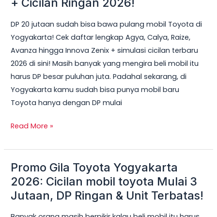
+ Cicilan Ringan 2026!
Bisa
DP 20 jutaan sudah bisa bawa pulang mobil Toyota di
Dapat
Yogyakarta! Cek daftar lengkap Agya, Calya, Raize,
Mobil
Avanza hingga Innova Zenix + simulasi cicilan terbaru
Toyota
2026 di sini! Masih banyak yang mengira beli mobil itu
di
harus DP besar puluhan juta. Padahal sekarang, di
Jogja?
Yogyakarta kamu sudah bisa punya mobil baru
Ini
Toyota hanya dengan DP mulai
Daftar
Lengkap
Read More »
+
Cicilan
Ringan
Promo Gila Toyota Yogyakarta
Promo
2026!
Gila
2026: Cicilan mobil toyota Mulai 3
Toyota
Jutaan, DP Ringan & Unit Terbatas!
Yogyakarta
Banyak orang masih berpikir kalau beli mobil itu harus