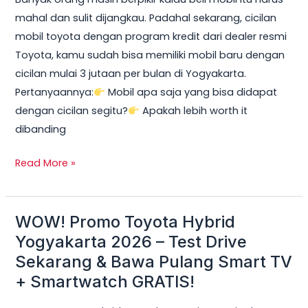
2026:
mahal dan sulit dijangkau. Padahal sekarang, cicilan
Cicilan
mobil toyota dengan program kredit dari dealer resmi
mobil
Toyota, kamu sudah bisa memiliki mobil baru dengan
toyota
cicilan mulai 3 jutaan per bulan di Yogyakarta.
Mulai
Pertanyaannya:
Mobil apa saja yang bisa didapat
3
dengan cicilan segitu?
Apakah lebih worth it
Jutaan,
dibanding
DP
Ringan
Read More »
&
Unit
Terbatas!
WOW! Promo Toyota Hybrid
WOW!
Promo
Yogyakarta 2026 – Test Drive
Toyota
Sekarang & Bawa Pulang Smart TV
Hybrid
+ Smartwatch GRATIS!
Yogyakarta