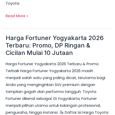
Toyota
Read More »
Harga Fortuner Yogyakarta 2026
Harga
Fortuner
Terbaru: Promo, DP Ringan &
Yogyakarta
Cicilan Mulai 10 Jutaan
2026
Harga Fortuner Yogyakarta 2026 Terbaru & Promo
Terbaru:
Terbaik Harga Fortuner Yogyakarta 2026 masih
Promo,
menjadi salah satu yang paling dicari, terutama bagi
DP
Anda yang menginginkan SUV premium dengan
Ringan
tampilan gagah dan performa tangguh. Toyota
&
Fortuner dikenal sebagai: Di Yogyakarta, Fortuner
Cicilan
menjadi pilihan utama untuk kalangan profesional,
Mulai
pengusaha, hingga instansi.
Daftar Isi Harga Toyota
10