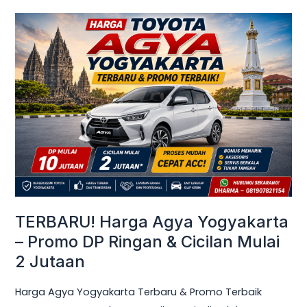
TERBARU!
Harga
Agya
Yogyakarta
–
Promo
DP
Ringan
&
Cicilan
Mulai
TERBARU! Harga Agya Yogyakarta
2
– Promo DP Ringan & Cicilan Mulai
Jutaan
2 Jutaan
Harga Agya Yogyakarta Terbaru & Promo Terbaik