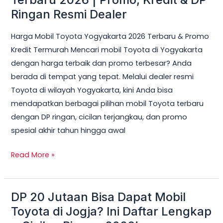
Toyota
Ringan Resmi Dealer
Yogyakarta
Harga Mobil Toyota Yogyakarta 2026 Terbaru & Promo
Terbaru
Kredit Termurah Mencari mobil Toyota di Yogyakarta
2026
dengan harga terbaik dan promo terbesar? Anda
|
berada di tempat yang tepat. Melalui dealer resmi
Promo,
Toyota di wilayah Yogyakarta, kini Anda bisa
Kredit
mendapatkan berbagai pilihan mobil Toyota terbaru
&
dengan DP ringan, cicilan terjangkau, dan promo
DP
spesial akhir tahun hingga awal
Ringan
Resmi
Read More »
Dealer
DP 20 Jutaan Bisa Dapat Mobil
DP
20
Toyota di Jogja? Ini Daftar Lengkap
Jutaan