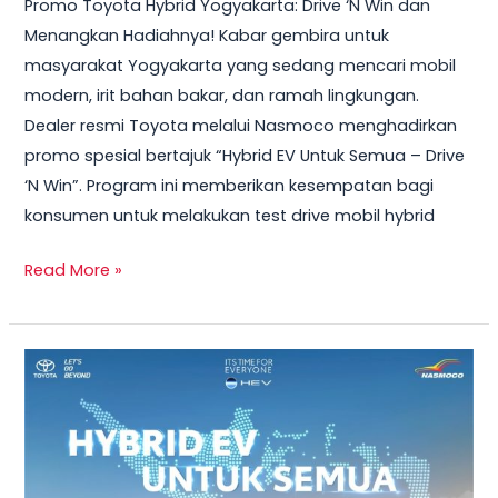
Promo Toyota Hybrid Yogyakarta: Drive ‘N Win dan
2026
Menangkan Hadiahnya! Kabar gembira untuk
–
masyarakat Yogyakarta yang sedang mencari mobil
Test
modern, irit bahan bakar, dan ramah lingkungan.
Drive
Dealer resmi Toyota melalui Nasmoco menghadirkan
Sekarang
promo spesial bertajuk “Hybrid EV Untuk Semua – Drive
&
‘N Win”. Program ini memberikan kesempatan bagi
Bawa
konsumen untuk melakukan test drive mobil hybrid
Pulang
Smart
Read More »
TV
+
Smartwatch
Toyota
GRATIS!
Veloz
Hybrid
2026
–