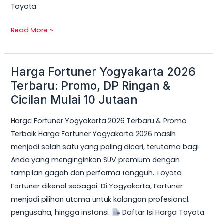
Toyota
Read More »
Harga Fortuner Yogyakarta 2026
Harga
Fortuner
Terbaru: Promo, DP Ringan &
Yogyakarta
Cicilan Mulai 10 Jutaan
2026
Harga Fortuner Yogyakarta 2026 Terbaru & Promo
Terbaru:
Terbaik Harga Fortuner Yogyakarta 2026 masih
Promo,
menjadi salah satu yang paling dicari, terutama bagi
DP
Anda yang menginginkan SUV premium dengan
Ringan
tampilan gagah dan performa tangguh. Toyota
&
Fortuner dikenal sebagai: Di Yogyakarta, Fortuner
Cicilan
menjadi pilihan utama untuk kalangan profesional,
Mulai
pengusaha, hingga instansi.
Daftar Isi Harga Toyota
10