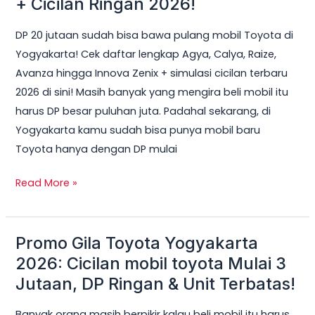
+ Cicilan Ringan 2026!
Bisa
DP 20 jutaan sudah bisa bawa pulang mobil Toyota di
Dapat
Yogyakarta! Cek daftar lengkap Agya, Calya, Raize,
Mobil
Avanza hingga Innova Zenix + simulasi cicilan terbaru
Toyota
2026 di sini! Masih banyak yang mengira beli mobil itu
di
harus DP besar puluhan juta. Padahal sekarang, di
Jogja?
Yogyakarta kamu sudah bisa punya mobil baru
Ini
Toyota hanya dengan DP mulai
Daftar
Lengkap
Read More »
+
Cicilan
Ringan
Promo Gila Toyota Yogyakarta
Promo
2026!
Gila
2026: Cicilan mobil toyota Mulai 3
Toyota
Jutaan, DP Ringan & Unit Terbatas!
Yogyakarta
Banyak orang masih berpikir kalau beli mobil itu harus