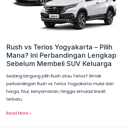
Pilih
Mana?
Ini
Perbandingan
Lengkap
Sebelum
Rush vs Terios Yogyakarta – Pilih
Membeli
Mana? Ini Perbandingan Lengkap
SUV
Sebelum Membeli SUV Keluarga
Keluarga
Sedang bingung pilih Rush atau Terios? Simak
perbandingan Rush vs Terios Yogyakarta mulai dari
harga, fitur, kenyamanan, hingga simulasi kredit
terbaru.
Read More »