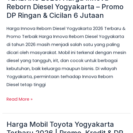
Reborn Diesel Yogyakarta – Promo
Cicilan
DP Ringan & Cicilan 6 Jutaan
6
Jutaan
Harga Innova Reborn Diesel Yogyakarta 2026 Terbaru &
Promo Terbaik Harga Innova Reborn Diesel Yogyakarta
di tahun 2026 masih menjadi salah satu yang paling
dicari oleh masyarakat. Mobil ini terkenal dengan mesin
diesel yang tangguh, irit, dan cocok untuk berbagai
kebutuhan, baik keluarga maupun bisnis. Di wilayah
Yogyakarta, permintaan terhadap Innova Reborn
Diesel tetap tinggi
Read More »
Harga Mobil Toyota Yogyakarta
Harga
Mobil
Terbaru 2026 | Promo, Kredit & DP