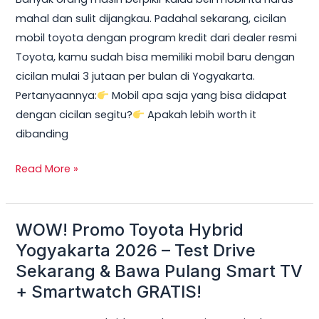
2026:
mahal dan sulit dijangkau. Padahal sekarang, cicilan
Cicilan
mobil toyota dengan program kredit dari dealer resmi
mobil
Toyota, kamu sudah bisa memiliki mobil baru dengan
toyota
cicilan mulai 3 jutaan per bulan di Yogyakarta.
Mulai
Pertanyaannya:
Mobil apa saja yang bisa didapat
3
dengan cicilan segitu?
Apakah lebih worth it
Jutaan,
dibanding
DP
Ringan
Read More »
&
Unit
Terbatas!
WOW! Promo Toyota Hybrid
WOW!
Promo
Yogyakarta 2026 – Test Drive
Toyota
Sekarang & Bawa Pulang Smart TV
Hybrid
+ Smartwatch GRATIS!
Yogyakarta