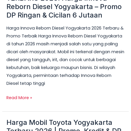
Reborn Diesel Yogyakarta – Promo
Cicilan
DP Ringan & Cicilan 6 Jutaan
6
Jutaan
Harga Innova Reborn Diesel Yogyakarta 2026 Terbaru &
Promo Terbaik Harga Innova Reborn Diesel Yogyakarta
di tahun 2026 masih menjadi salah satu yang paling
dicari oleh masyarakat. Mobil ini terkenal dengan mesin
diesel yang tangguh, irit, dan cocok untuk berbagai
kebutuhan, baik keluarga maupun bisnis. Di wilayah
Yogyakarta, permintaan terhadap Innova Reborn
Diesel tetap tinggi
Read More »
Harga Mobil Toyota Yogyakarta
Harga
Mobil
Terbaru 2026 | Promo, Kredit & DP