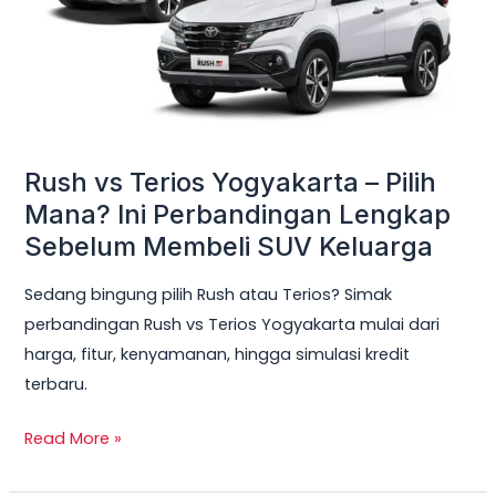
Pilih
Mana?
Ini
Perbandingan
Lengkap
Sebelum
Rush vs Terios Yogyakarta – Pilih
Membeli
Mana? Ini Perbandingan Lengkap
SUV
Sebelum Membeli SUV Keluarga
Keluarga
Sedang bingung pilih Rush atau Terios? Simak
perbandingan Rush vs Terios Yogyakarta mulai dari
harga, fitur, kenyamanan, hingga simulasi kredit
terbaru.
Read More »