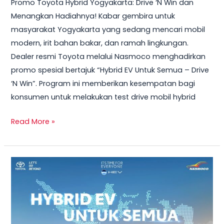
Promo Toyota Hybrid Yogyakarta: Drive ‘N Win dan
2026
Menangkan Hadiahnya! Kabar gembira untuk
–
masyarakat Yogyakarta yang sedang mencari mobil
Test
modern, irit bahan bakar, dan ramah lingkungan.
Drive
Dealer resmi Toyota melalui Nasmoco menghadirkan
Sekarang
promo spesial bertajuk “Hybrid EV Untuk Semua – Drive
&
‘N Win”. Program ini memberikan kesempatan bagi
Bawa
konsumen untuk melakukan test drive mobil hybrid
Pulang
Smart
Read More »
TV
+
Smartwatch
Toyota
GRATIS!
Veloz
Hybrid
2026
–