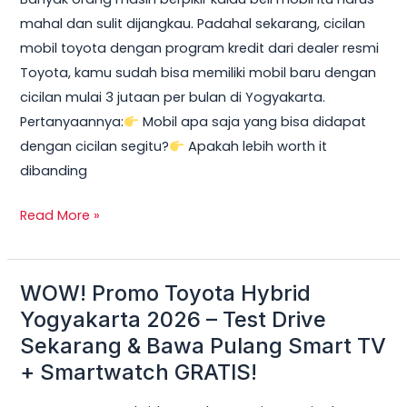
2026:
mahal dan sulit dijangkau. Padahal sekarang, cicilan
Cicilan
mobil toyota dengan program kredit dari dealer resmi
mobil
Toyota, kamu sudah bisa memiliki mobil baru dengan
toyota
cicilan mulai 3 jutaan per bulan di Yogyakarta.
Mulai
Pertanyaannya:
Mobil apa saja yang bisa didapat
3
dengan cicilan segitu?
Apakah lebih worth it
Jutaan,
dibanding
DP
Ringan
Read More »
&
Unit
Terbatas!
WOW! Promo Toyota Hybrid
WOW!
Promo
Yogyakarta 2026 – Test Drive
Toyota
Sekarang & Bawa Pulang Smart TV
Hybrid
+ Smartwatch GRATIS!
Yogyakarta