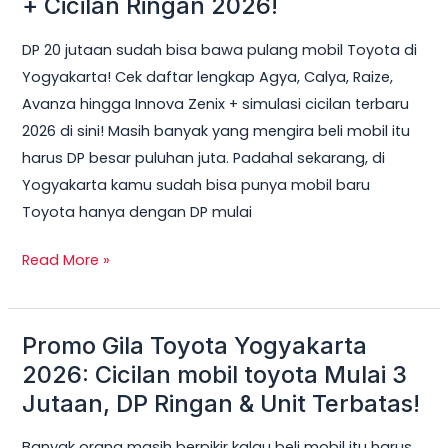
+ Cicilan Ringan 2026!
Bisa
DP 20 jutaan sudah bisa bawa pulang mobil Toyota di
Dapat
Yogyakarta! Cek daftar lengkap Agya, Calya, Raize,
Mobil
Avanza hingga Innova Zenix + simulasi cicilan terbaru
Toyota
2026 di sini! Masih banyak yang mengira beli mobil itu
di
harus DP besar puluhan juta. Padahal sekarang, di
Jogja?
Yogyakarta kamu sudah bisa punya mobil baru
Ini
Toyota hanya dengan DP mulai
Daftar
Lengkap
Read More »
+
Cicilan
Ringan
Promo Gila Toyota Yogyakarta
Promo
2026!
Gila
2026: Cicilan mobil toyota Mulai 3
Toyota
Jutaan, DP Ringan & Unit Terbatas!
Yogyakarta
Banyak orang masih berpikir kalau beli mobil itu harus