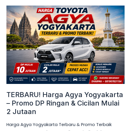
TERBARU!
Harga
Agya
Yogyakarta
–
Promo
DP
Ringan
&
Cicilan
Mulai
TERBARU! Harga Agya Yogyakarta
2
– Promo DP Ringan & Cicilan Mulai
Jutaan
2 Jutaan
Harga Agya Yogyakarta Terbaru & Promo Terbaik