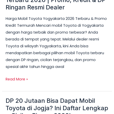
Toyota
Ringan Resmi Dealer
Yogyakarta
Harga Mobil Toyota Yogyakarta 2026 Terbaru & Promo
Terbaru
Kredit Termurah Mencari mobil Toyota di Yogyakarta
2026
dengan harga terbaik dan promo terbesar? Anda
|
berada di tempat yang tepat. Melalui dealer resmi
Promo,
Toyota di wilayah Yogyakarta, kini Anda bisa
Kredit
mendapatkan berbagai pilihan mobil Toyota terbaru
&
dengan DP ringan, cicilan terjangkau, dan promo
DP
spesial akhir tahun hingga awal
Ringan
Resmi
Read More »
Dealer
DP 20 Jutaan Bisa Dapat Mobil
DP
20
Toyota di Jogja? Ini Daftar Lengkap
Jutaan