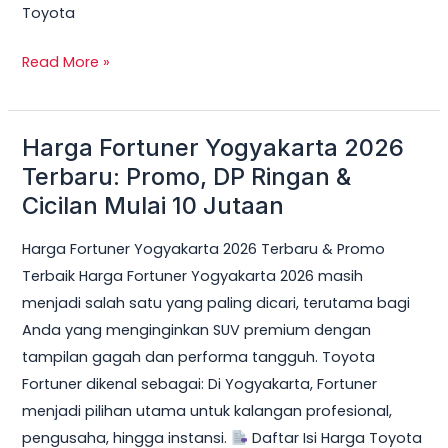
Toyota
Read More »
Harga Fortuner Yogyakarta 2026
Harga
Fortuner
Terbaru: Promo, DP Ringan &
Yogyakarta
Cicilan Mulai 10 Jutaan
2026
Harga Fortuner Yogyakarta 2026 Terbaru & Promo
Terbaru:
Terbaik Harga Fortuner Yogyakarta 2026 masih
Promo,
menjadi salah satu yang paling dicari, terutama bagi
DP
Anda yang menginginkan SUV premium dengan
Ringan
tampilan gagah dan performa tangguh. Toyota
&
Fortuner dikenal sebagai: Di Yogyakarta, Fortuner
Cicilan
menjadi pilihan utama untuk kalangan profesional,
Mulai
pengusaha, hingga instansi.
Daftar Isi Harga Toyota
10