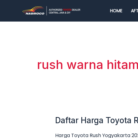
Lewati
HOME
AFT
ke
konten
rush warna hita
Daftar Harga Toyota
Daftar
Harga
Harga Toyota Rush Yogyakarta 202
Toyota