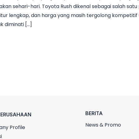
n sehari-hari. Toyota Rush dikenal sebagai salah satu p
itur lengkap, dan harga yang masih tergolong kompetitif 
k diminati […]
BERITA
PERUSAHAAN
News & Promo
ny Profile
i