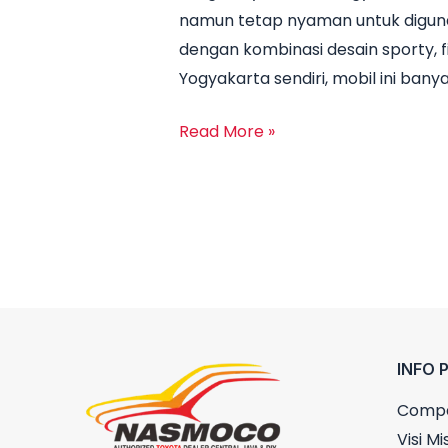
namun tetap nyaman untuk digunaka
Rush
dengan kombinasi desain sporty, f
Yogyakarta
Yogyakarta sendiri, mobil ini banya
2025
Lengkap
Read More »
Semua
Tipe
INFO 
Compa
Visi Mis