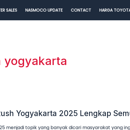
ER SALES
NASMOCO UPDATE
CONTACT
HARGA TOYOTA
m yogyakarta
 Rush Yogyakarta 2025 Lengkap Sem
5 menjadi topik yang banyak dicari masyarakat yang ing