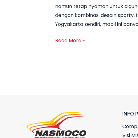
namun tetap nyaman untuk digunaka
Rush
dengan kombinasi desain sporty, f
Yogyakarta
Yogyakarta sendiri, mobil ini banya
2025
Lengkap
Read More »
Semua
Tipe
INFO 
Compa
Visi Mis