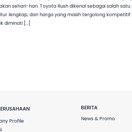
n sehari-hari. Toyota Rush dikenal sebagai salah satu p
itur lengkap, dan harga yang masih tergolong kompetitif 
k diminati […]
BERITA
PERUSAHAAN
News & Promo
ny Profile
i