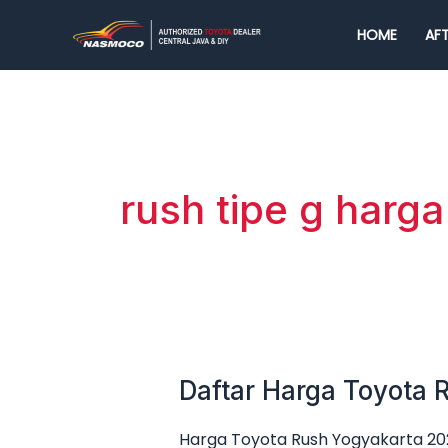
Lewati
HOME
AFT
ke
konten
rush tipe g harga
Daftar Harga Toyota
Daftar
Harga
Harga Toyota Rush Yogyakarta 202
Toyota