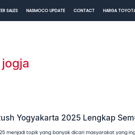
ER SALES
NASMOCO UPDATE
CONTACT
HARGA TOYOTA
 jogja
 Rush Yogyakarta 2025 Lengkap Sem
5 menjadi topik yang banyak dicari masyarakat yang ing