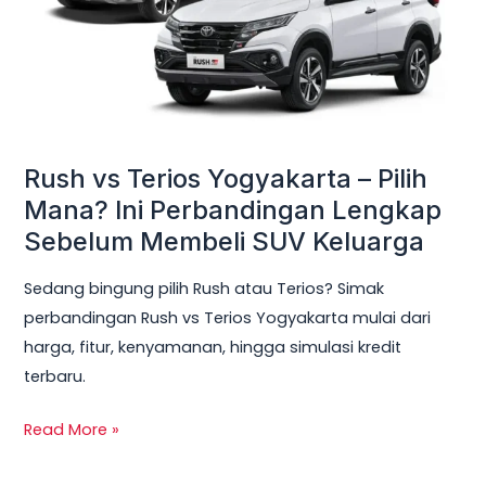
Pilih
Mana?
Ini
Perbandingan
Lengkap
Sebelum
Rush vs Terios Yogyakarta – Pilih
Membeli
Mana? Ini Perbandingan Lengkap
SUV
Sebelum Membeli SUV Keluarga
Keluarga
Sedang bingung pilih Rush atau Terios? Simak
perbandingan Rush vs Terios Yogyakarta mulai dari
harga, fitur, kenyamanan, hingga simulasi kredit
terbaru.
Read More »