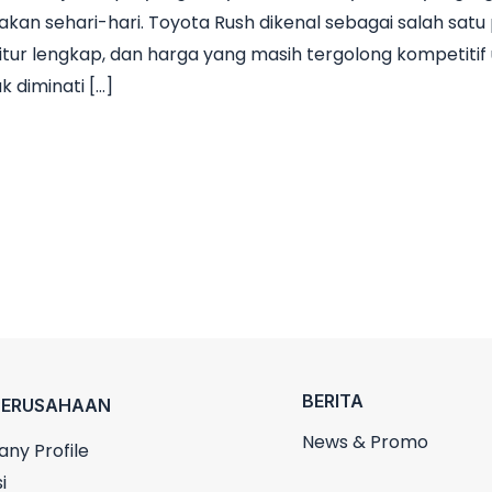
n sehari-hari. Toyota Rush dikenal sebagai salah satu p
itur lengkap, dan harga yang masih tergolong kompetitif 
k diminati […]
BERITA
PERUSAHAAN
News & Promo
ny Profile
i