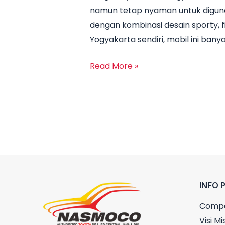
namun tetap nyaman untuk digunaka
Rush
dengan kombinasi desain sporty, f
Yogyakarta
Yogyakarta sendiri, mobil ini banya
2025
Lengkap
Read More »
Semua
Tipe
INFO 
Compa
Visi Mis