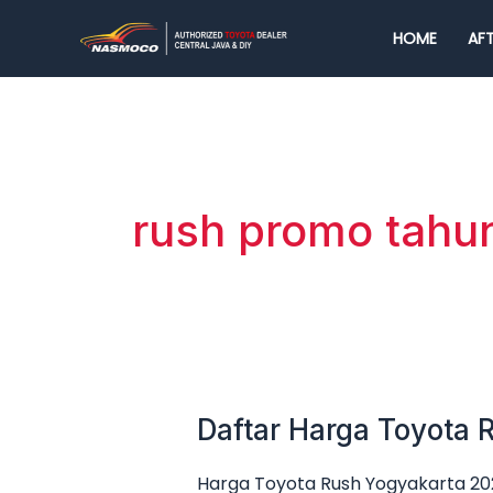
Lewati
HOME
AFT
ke
konten
rush promo tahu
Daftar Harga Toyota
Daftar
Harga
Harga Toyota Rush Yogyakarta 202
Toyota