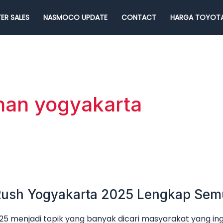
ER SALES
NASMOCO UPDATE
CONTACT
HARGA TOYOTA
nan yogyakarta
 Rush Yogyakarta 2025 Lengkap Sem
5 menjadi topik yang banyak dicari masyarakat yang ing