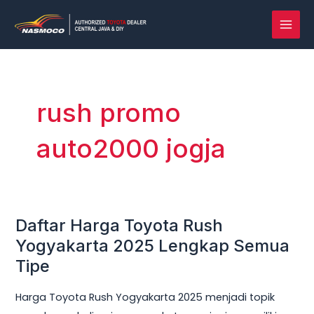
Lewati
MAI
ke
MEN
konten
rush promo
auto2000 jogja
Daftar Harga Toyota Rush
Daftar
Harga
Yogyakarta 2025 Lengkap Semua
Toyota
Tipe
Rush
Harga Toyota Rush Yogyakarta 2025 menjadi topik
Yogyakarta