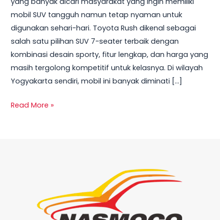
yang banyak dicari masyarakat yang ingin memiliki
2025
mobil SUV tangguh namun tetap nyaman untuk
Lengkap
digunakan sehari-hari. Toyota Rush dikenal sebagai
Semua
salah satu pilihan SUV 7-seater terbaik dengan
Tipe
kombinasi desain sporty, fitur lengkap, dan harga yang
masih tergolong kompetitif untuk kelasnya. Di wilayah
Yogyakarta sendiri, mobil ini banyak diminati […]
Read More »