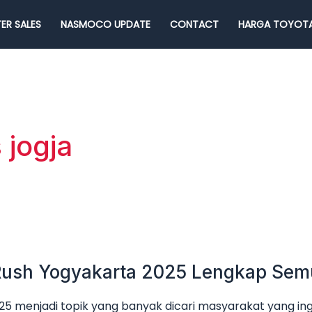
ER SALES
NASMOCO UPDATE
CONTACT
HARGA TOYOTA
 jogja
 Rush Yogyakarta 2025 Lengkap Sem
5 menjadi topik yang banyak dicari masyarakat yang ing