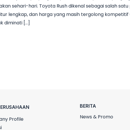
n sehari-hari. Toyota Rush dikenal sebagai salah satu p
itur lengkap, dan harga yang masih tergolong kompetitif 
k diminati […]
BERITA
PERUSAHAAN
News & Promo
ny Profile
i