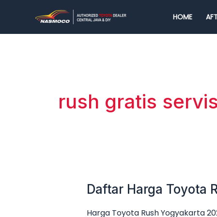
Lewati
HOME
AFT
ke
konten
rush gratis servis
Daftar Harga Toyota
Daftar
Harga
Harga Toyota Rush Yogyakarta 202
Toyota