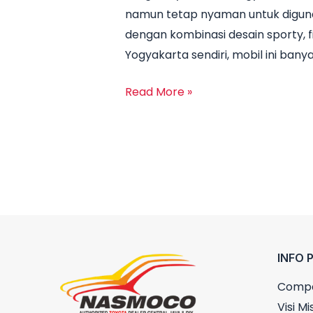
namun tetap nyaman untuk digunaka
Rush
dengan kombinasi desain sporty, f
Yogyakarta
Yogyakarta sendiri, mobil ini banya
2025
Lengkap
Read More »
Semua
Tipe
INFO 
Compa
Visi Mis