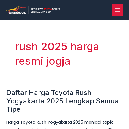
Lewati
MAI
ke
MEN
konten
rush 2025 harga
resmi jogja
Daftar Harga Toyota Rush
Daftar
Harga
Yogyakarta 2025 Lengkap Semua
Toyota
Tipe
Rush
Harga Toyota Rush Yogyakarta 2025 menjadi topik
Yogyakarta