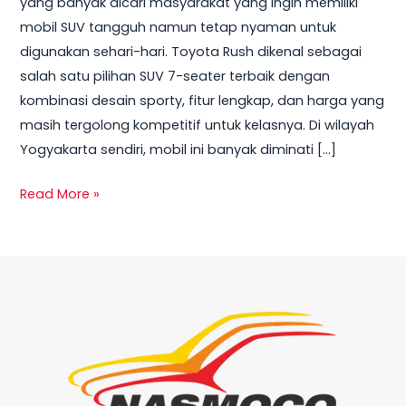
yang banyak dicari masyarakat yang ingin memiliki
2025
mobil SUV tangguh namun tetap nyaman untuk
Lengkap
digunakan sehari-hari. Toyota Rush dikenal sebagai
Semua
salah satu pilihan SUV 7-seater terbaik dengan
Tipe
kombinasi desain sporty, fitur lengkap, dan harga yang
masih tergolong kompetitif untuk kelasnya. Di wilayah
Yogyakarta sendiri, mobil ini banyak diminati […]
Read More »