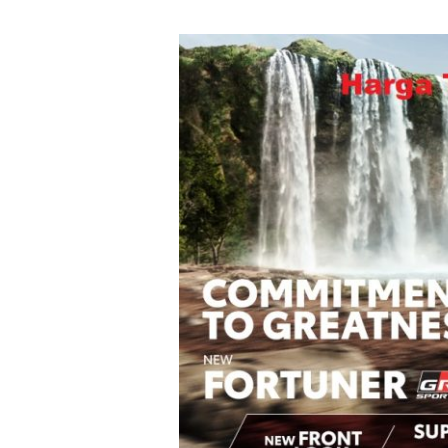
Harga
Toyota
Fortuner
GR
2025
Yogyakarta
|
Spesifikasi,
Kredit,
dan
Promo
di
Dealer
Toyota