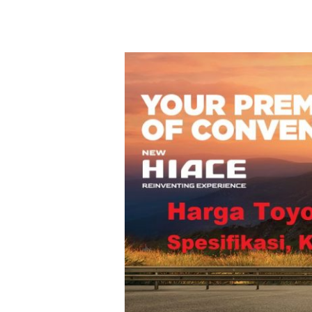
Harga
Toyota
Hiace
2025
Yogyakarta
Terbaru
|
Spesifikasi,
Kredit,
dan
Promo
di
Dealer