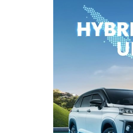
2026
–
Harga
dan
Promo
Terbaru
di
Yogyakarta