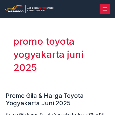
Lewati
MAI
ke
MEN
konten
promo toyota
yogyakarta juni
2025
Promo Gila & Harga Toyota
Promo
Gila
Yogyakarta Juni 2025
&
Promo Gila Harga Toyota Yogyakarta Juni 2025 – DP