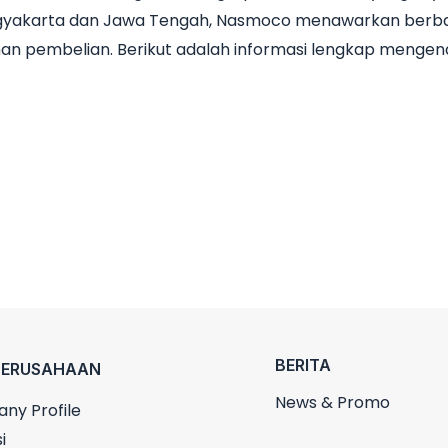
Yogyakarta dan Jawa Tengah, Nasmoco menawarkan berbag
an pembelian. Berikut adalah informasi lengkap mengen
BERITA
PERUSAHAAN
News & Promo
ny Profile
i