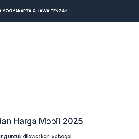
 YOGYAKARTA & JAWA TENGAH
dan Harga Mobil 2025
g untuk dilewatkan. Sebagai