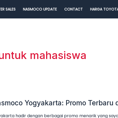
ER SALES
NASMOCO UPDATE
CONTACT
HARGA TOYOTA
untuk mahasiswa
smoco Yogyakarta: Promo Terbaru 
karta hadir dengan berbagai promo menarik yang sayan