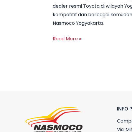
dealer resmi Toyota di wilayah 
Yogyakarta:
kompetitif dan berbagai kemudah
Promo
Nasmoco Yogyakarta.
Terbaru
dan
Read More »
Harga
Mobil
2025
INFO 
Compa
Visi Mis