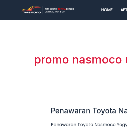
Lewati
HOME
AFT
ke
konten
promo nasmoco 
Penawaran Toyota Na
Penawaran
Toyota
Penawaran Toyota Nasmoco Yogya
Nasmoco