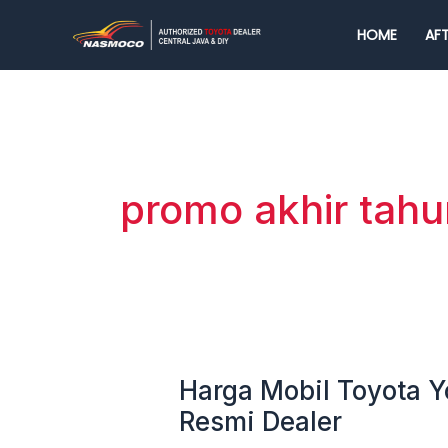
Lewati
HOME
AFT
ke
konten
promo akhir tahu
Harga Mobil Toyota Y
Harga
Mobil
Resmi Dealer
Toyota