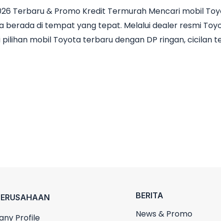
026 Terbaru & Promo Kredit Termurah Mencari mobil Toy
berada di tempat yang tepat. Melalui dealer resmi Toyot
lihan mobil Toyota terbaru dengan DP ringan, cicilan te
BERITA
PERUSAHAAN
News & Promo
ny Profile