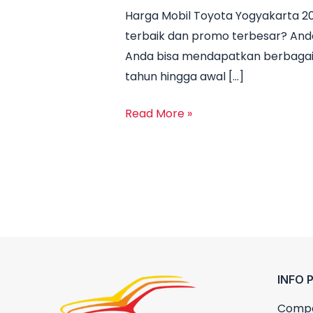
Harga Mobil Toyota Yogyakarta 2
Yogyakarta
terbaik dan promo terbesar? Anda 
Terbaru
Anda bisa mendapatkan berbagai pi
2026
tahun hingga awal […]
|
Promo,
Read More »
Kredit
&
DP
Ringan
Resmi
Dealer
INFO 
Compa