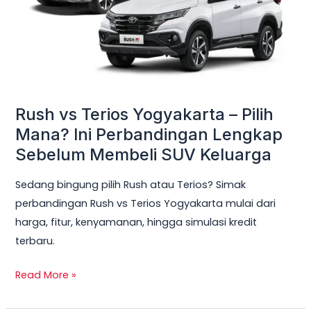
Pilih
Mana?
Ini
Perbandingan
Lengkap
Sebelum
Rush vs Terios Yogyakarta – Pilih
Membeli
Mana? Ini Perbandingan Lengkap
SUV
Sebelum Membeli SUV Keluarga
Keluarga
Sedang bingung pilih Rush atau Terios? Simak
perbandingan Rush vs Terios Yogyakarta mulai dari
harga, fitur, kenyamanan, hingga simulasi kredit
terbaru.
Read More »