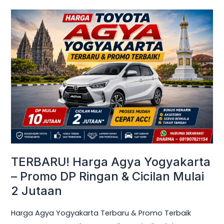
TERBARU!
Harga
Agya
Yogyakarta
–
Promo
DP
Ringan
&
Cicilan
Mulai
TERBARU! Harga Agya Yogyakarta
2
– Promo DP Ringan & Cicilan Mulai
Jutaan
2 Jutaan
Harga Agya Yogyakarta Terbaru & Promo Terbaik