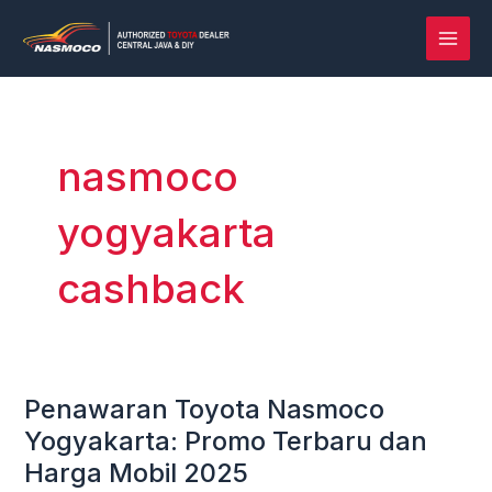
Lewati
MAI
ke
MEN
konten
nasmoco
yogyakarta
cashback
Penawaran Toyota Nasmoco
Penawaran
Toyota
Yogyakarta: Promo Terbaru dan
Nasmoco
Harga Mobil 2025