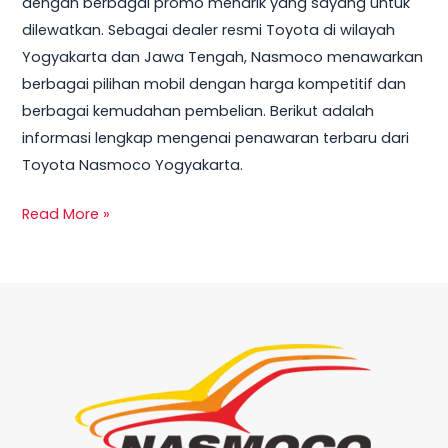
dengan berbagai promo menarik yang sayang untuk
Terbaru
dilewatkan. Sebagai dealer resmi Toyota di wilayah
dan
Yogyakarta dan Jawa Tengah, Nasmoco menawarkan
Harga
berbagai pilihan mobil dengan harga kompetitif dan
Mobil
berbagai kemudahan pembelian. Berikut adalah
2025
informasi lengkap mengenai penawaran terbaru dari
Toyota Nasmoco Yogyakarta.
Read More »