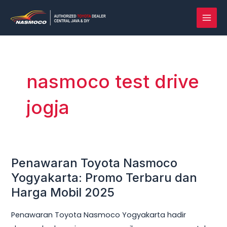
Lewati
MAI
ke
MEN
konten
nasmoco test drive
jogja
Penawaran Toyota Nasmoco
Penawaran
Toyota
Yogyakarta: Promo Terbaru dan
Nasmoco
Harga Mobil 2025
Yogyakarta:
Penawaran Toyota Nasmoco Yogyakarta hadir
Promo