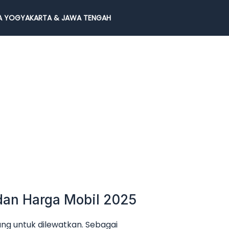
 YOGYAKARTA & JAWA TENGAH
dan Harga Mobil 2025
g untuk dilewatkan. Sebagai