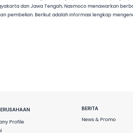
Yogyakarta dan Jawa Tengah, Nasmoco menawarkan berbag
an pembelian. Berikut adalah informasi lengkap mengen
BERITA
PERUSAHAAN
News & Promo
ny Profile
i