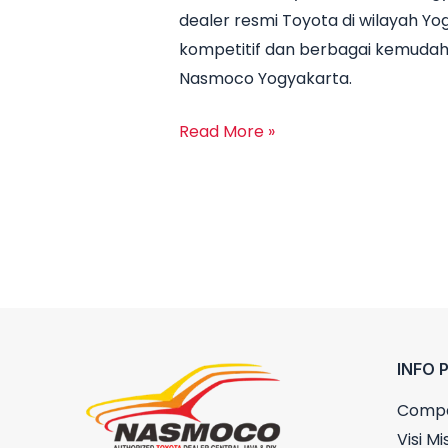
dealer resmi Toyota di wilayah 
Yogyakarta:
kompetitif dan berbagai kemudah
Promo
Nasmoco Yogyakarta.
Terbaru
dan
Read More »
Harga
Mobil
2025
INFO 
Compa
Visi Mis