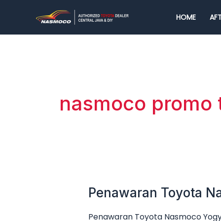
Lewati
HOME
AFT
ke
konten
nasmoco promo t
Penawaran Toyota Na
Penawaran
Toyota
Penawaran Toyota Nasmoco Yogya
Nasmoco