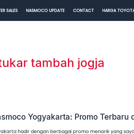
ER SALES
NASMOCO UPDATE
CONTACT
HARGA TOYOTA
ukar tambah jogja
smoco Yogyakarta: Promo Terbaru 
karta hadir dengan berbagai promo menarik yang sayan