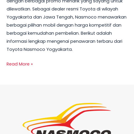
dengan berbagai promo menarik yang sayang untuk
Terbaru
dilewatkan. Sebagai dealer resmi Toyota di wilayah
dan
Yogyakarta dan Jawa Tengah, Nasmoco menawarkan
Harga
berbagai pilihan mobil dengan harga kompetitif dan
Mobil
berbagai kemudahan pembelian. Berikut adalah
2025
informasi lengkap mengenai penawaran terbaru dari
Toyota Nasmoco Yogyakarta.
Read More »