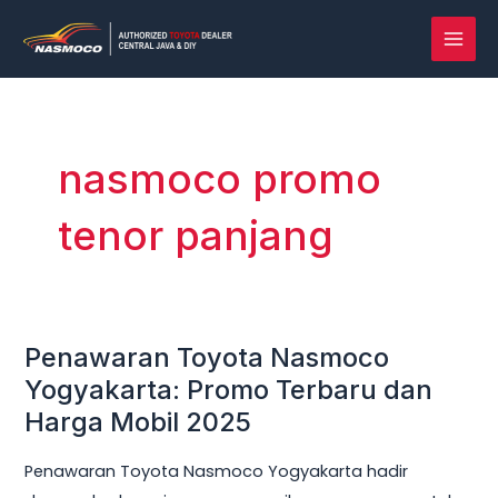
Lewati
MAI
ke
MEN
konten
nasmoco promo
tenor panjang
Penawaran Toyota Nasmoco
Penawaran
Toyota
Yogyakarta: Promo Terbaru dan
Nasmoco
Harga Mobil 2025
Yogyakarta:
Penawaran Toyota Nasmoco Yogyakarta hadir
Promo