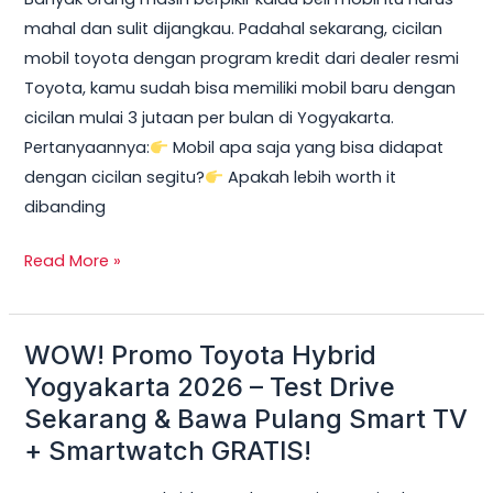
2026:
mahal dan sulit dijangkau. Padahal sekarang, cicilan
Cicilan
mobil toyota dengan program kredit dari dealer resmi
mobil
Toyota, kamu sudah bisa memiliki mobil baru dengan
toyota
cicilan mulai 3 jutaan per bulan di Yogyakarta.
Mulai
Pertanyaannya:
Mobil apa saja yang bisa didapat
3
dengan cicilan segitu?
Apakah lebih worth it
Jutaan,
dibanding
DP
Ringan
Read More »
&
Unit
Terbatas!
WOW! Promo Toyota Hybrid
WOW!
Promo
Yogyakarta 2026 – Test Drive
Toyota
Sekarang & Bawa Pulang Smart TV
Hybrid
+ Smartwatch GRATIS!
Yogyakarta