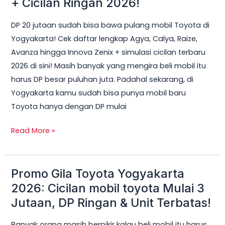
+ Cicilan Ringan 2026!
Bisa
DP 20 jutaan sudah bisa bawa pulang mobil Toyota di
Dapat
Yogyakarta! Cek daftar lengkap Agya, Calya, Raize,
Mobil
Avanza hingga Innova Zenix + simulasi cicilan terbaru
Toyota
2026 di sini! Masih banyak yang mengira beli mobil itu
di
harus DP besar puluhan juta. Padahal sekarang, di
Jogja?
Yogyakarta kamu sudah bisa punya mobil baru
Ini
Toyota hanya dengan DP mulai
Daftar
Lengkap
Read More »
+
Cicilan
Ringan
Promo Gila Toyota Yogyakarta
Promo
2026!
Gila
2026: Cicilan mobil toyota Mulai 3
Toyota
Jutaan, DP Ringan & Unit Terbatas!
Yogyakarta
Banyak orang masih berpikir kalau beli mobil itu harus