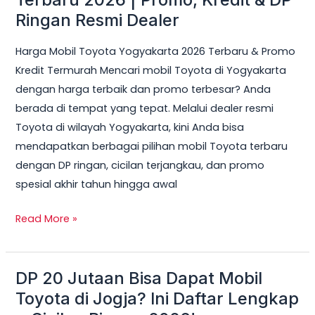
Toyota
Ringan Resmi Dealer
Yogyakarta
Harga Mobil Toyota Yogyakarta 2026 Terbaru & Promo
Terbaru
Kredit Termurah Mencari mobil Toyota di Yogyakarta
2026
dengan harga terbaik dan promo terbesar? Anda
|
berada di tempat yang tepat. Melalui dealer resmi
Promo,
Toyota di wilayah Yogyakarta, kini Anda bisa
Kredit
mendapatkan berbagai pilihan mobil Toyota terbaru
&
dengan DP ringan, cicilan terjangkau, dan promo
DP
spesial akhir tahun hingga awal
Ringan
Resmi
Read More »
Dealer
DP 20 Jutaan Bisa Dapat Mobil
DP
20
Toyota di Jogja? Ini Daftar Lengkap
Jutaan