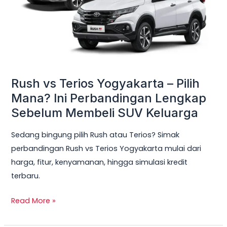
Pilih
Mana?
Ini
Perbandingan
Lengkap
Sebelum
Rush vs Terios Yogyakarta – Pilih
Membeli
Mana? Ini Perbandingan Lengkap
SUV
Sebelum Membeli SUV Keluarga
Keluarga
Sedang bingung pilih Rush atau Terios? Simak
perbandingan Rush vs Terios Yogyakarta mulai dari
harga, fitur, kenyamanan, hingga simulasi kredit
terbaru.
Read More »