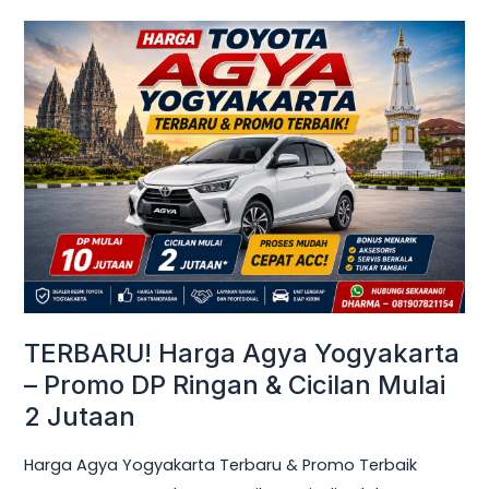
TERBARU!
Harga
Agya
Yogyakarta
–
Promo
DP
Ringan
&
Cicilan
Mulai
TERBARU! Harga Agya Yogyakarta
2
– Promo DP Ringan & Cicilan Mulai
Jutaan
2 Jutaan
Harga Agya Yogyakarta Terbaru & Promo Terbaik