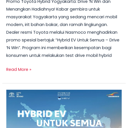
Promo Toyota Hybrid Yogyakarta: Drive ‘N Win dan
2026
Menangkan Hadiahnya! Kabar gembira untuk
–
masyarakat Yogyakarta yang sedang mencari mobil
Test
modern, irit bahan bakar, dan ramah lingkungan.
Drive
Dealer resmi Toyota melalui Nasmoco menghadirkan
Sekarang
promo spesial bertajuk “Hybrid EV Untuk Semua – Drive
&
‘N Win”. Program ini memberikan kesempatan bagi
Bawa
konsumen untuk melakukan test drive mobil hybrid
Pulang
Smart
Read More »
TV
+
Smartwatch
Toyota
GRATIS!
Veloz
Hybrid
2026
–