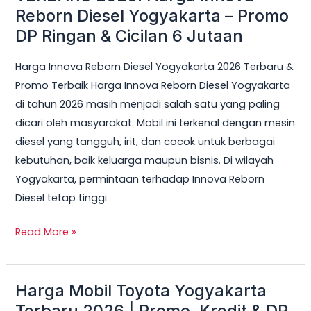
Reborn Diesel Yogyakarta – Promo
Cicilan
DP Ringan & Cicilan 6 Jutaan
6
Jutaan
Harga Innova Reborn Diesel Yogyakarta 2026 Terbaru &
Promo Terbaik Harga Innova Reborn Diesel Yogyakarta
di tahun 2026 masih menjadi salah satu yang paling
dicari oleh masyarakat. Mobil ini terkenal dengan mesin
diesel yang tangguh, irit, dan cocok untuk berbagai
kebutuhan, baik keluarga maupun bisnis. Di wilayah
Yogyakarta, permintaan terhadap Innova Reborn
Diesel tetap tinggi
Read More »
Harga Mobil Toyota Yogyakarta
Harga
Mobil
Terbaru 2026 | Promo, Kredit & DP