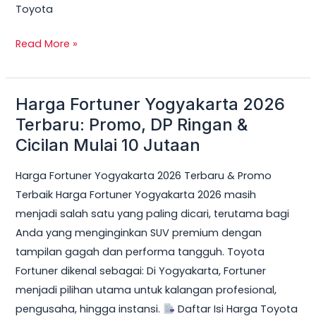
Toyota
Read More »
Harga Fortuner Yogyakarta 2026
Harga
Fortuner
Terbaru: Promo, DP Ringan &
Yogyakarta
Cicilan Mulai 10 Jutaan
2026
Harga Fortuner Yogyakarta 2026 Terbaru & Promo
Terbaru:
Terbaik Harga Fortuner Yogyakarta 2026 masih
Promo,
menjadi salah satu yang paling dicari, terutama bagi
DP
Anda yang menginginkan SUV premium dengan
Ringan
tampilan gagah dan performa tangguh. Toyota
&
Fortuner dikenal sebagai: Di Yogyakarta, Fortuner
Cicilan
menjadi pilihan utama untuk kalangan profesional,
Mulai
pengusaha, hingga instansi.
Daftar Isi Harga Toyota
10