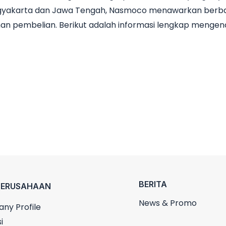
Yogyakarta dan Jawa Tengah, Nasmoco menawarkan berbag
an pembelian. Berikut adalah informasi lengkap mengen
BERITA
PERUSAHAAN
News & Promo
ny Profile
i