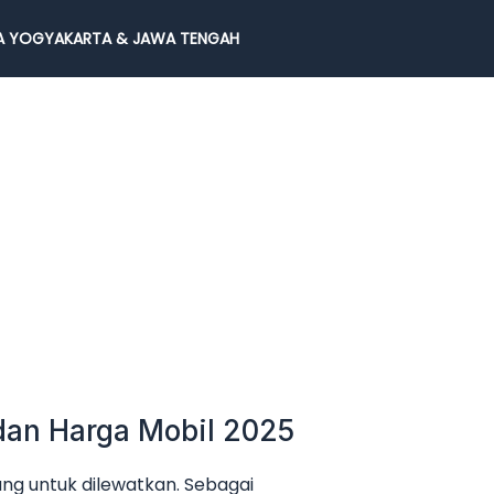
 YOGYAKARTA & JAWA TENGAH
dan Harga Mobil 2025
g untuk dilewatkan. Sebagai