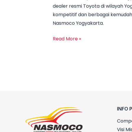
dealer resmi Toyota di wilayah 
Yogyakarta:
kompetitif dan berbagai kemudah
Promo
Nasmoco Yogyakarta.
Terbaru
dan
Read More »
Harga
Mobil
2025
INFO 
Compa
Visi Mis