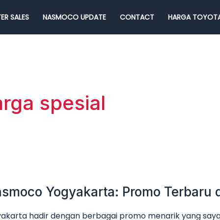
ER SALES
NASMOCO UPDATE
CONTACT
HARGA TOYOTA
rga spesial
smoco Yogyakarta: Promo Terbaru 
karta hadir dengan berbagai promo menarik yang sayan