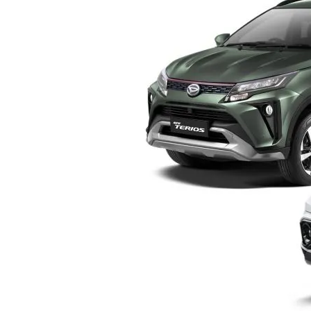
Yogyakarta
–
Pilih
Mana?
Ini
Perbandingan
Lengkap
Sebelum
Membeli
SUV
Keluarga