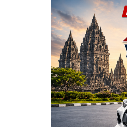
TERBARU!
Harga
Agya
Yogyakarta
–
Promo
DP
Ringan
&
Cicilan
Mulai
2
Jutaan