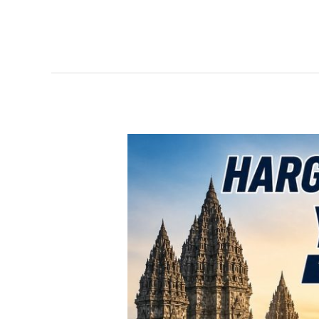
TERBARU!
Harga
Toyota
Avanza
Yogyakarta
–
Promo
DP
Ringan