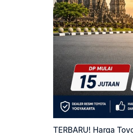
&
Cicilan
Mulai
3
Jutaan
TERBARU! Harga Toyot