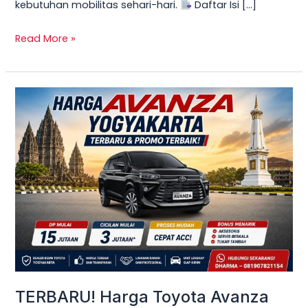
kebutuhan mobilitas sehari-hari.
Daftar Isi […]
Read More »
TERBARU!
Harga
Toyota
Avanza
Yogyakarta
–
Promo
DP
Ringan
&
Cicilan
TERBARU! Harga Toyota Avanza
Mulai