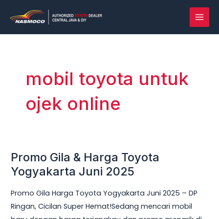
Lewati
MAI
ke
MEN
konten
mobil toyota untuk
ojek online
Promo Gila & Harga Toyota
Promo
Gila
Yogyakarta Juni 2025
&
Promo Gila Harga Toyota Yogyakarta Juni 2025 – DP
Harga
Ringan, Cicilan Super Hemat!Sedang mencari mobil
Toyota