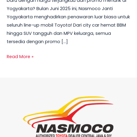
baru dengan harga terjangkau dan promo menarik di
Yogyakarta
Yogyakarta? Bulan Juni 2025 ini, Nasmoco Janti
Juni
Yogyakarta menghadirkan penawaran luar biasa untuk
2025
seluruh line-up mobil Toyota! Dari city car hemat BBM
hingga SUV tangguh dan MPV keluarga, semua
tersedia dengan promo […]
Read More »