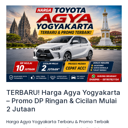
TERBARU!
Harga
Agya
Yogyakarta
–
Promo
DP
Ringan
&
Cicilan
Mulai
TERBARU! Harga Agya Yogyakarta
2
– Promo DP Ringan & Cicilan Mulai
Jutaan
2 Jutaan
Harga Agya Yogyakarta Terbaru & Promo Terbaik