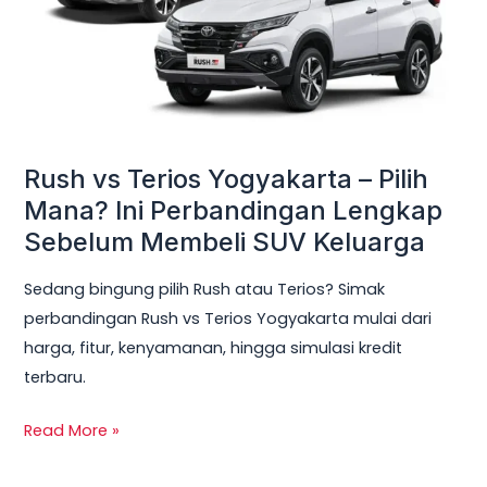
Pilih
Mana?
Ini
Perbandingan
Lengkap
Sebelum
Rush vs Terios Yogyakarta – Pilih
Membeli
Mana? Ini Perbandingan Lengkap
SUV
Sebelum Membeli SUV Keluarga
Keluarga
Sedang bingung pilih Rush atau Terios? Simak
perbandingan Rush vs Terios Yogyakarta mulai dari
harga, fitur, kenyamanan, hingga simulasi kredit
terbaru.
Read More »