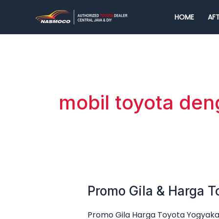
Lewati
HOME
AFT
ke
konten
mobil toyota deng
Promo Gila & Harga T
Promo
Gila
Promo Gila Harga Toyota Yogyakar
&