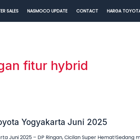
ER SALES
NASMOCO UPDATE
CONTACT
HARGA TOYOTA
an fitur hybrid
oyota Yogyakarta Juni 2025
ta Juni 2025 – DP Ringan, Cicilan Super Hemat!Sedang 