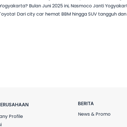
Yogyakarta? Bulan Juni 2025 ini, Nasmoco Janti Yogyak
l Toyota! Dari city car hemat BBM hingga SUV tangguh da
BERITA
PERUSAHAAN
News & Promo
ny Profile
i