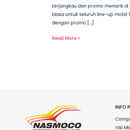
terjangkau dan promo menarik di 
Harga
biasa untuk seluruh line-up mobi
Toyota
dengan promo […]
Yogyakarta
Juni
Read More »
2025
INFO 
Compa
Visi Mis