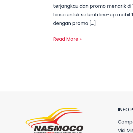
terjangkau dan promo menarik di 
Harga
biasa untuk seluruh line-up mobi
Toyota
dengan promo […]
Yogyakarta
Juni
Read More »
2025
INFO 
Compa
Visi Mis