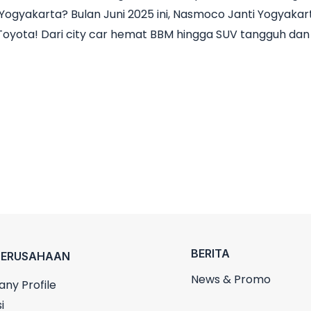
Yogyakarta? Bulan Juni 2025 ini, Nasmoco Janti Yogyak
l Toyota! Dari city car hemat BBM hingga SUV tangguh da
BERITA
PERUSAHAAN
News & Promo
ny Profile
i