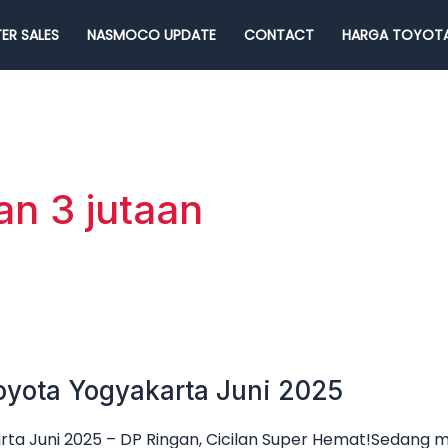
ER SALES
NASMOCO UPDATE
CONTACT
HARGA TOYOTA
lan 3 jutaan
oyota Yogyakarta Juni 2025
ta Juni 2025 – DP Ringan, Cicilan Super Hemat!Sedang 