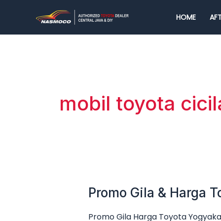
Lewati
HOME
AFT
ke
konten
mobil toyota cici
Promo Gila & Harga T
Promo
Gila
Promo Gila Harga Toyota Yogyakar
&