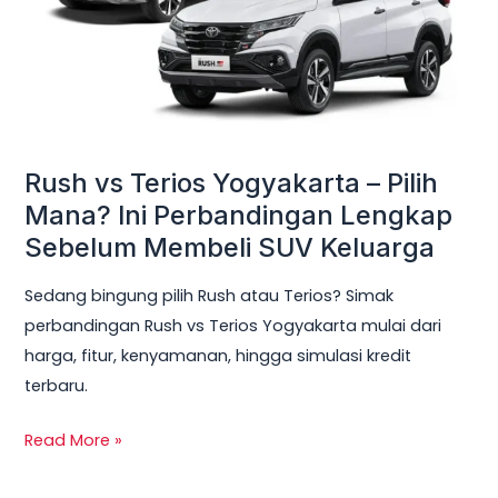
Pilih
Mana?
Ini
Perbandingan
Lengkap
Sebelum
Rush vs Terios Yogyakarta – Pilih
Membeli
Mana? Ini Perbandingan Lengkap
SUV
Sebelum Membeli SUV Keluarga
Keluarga
Sedang bingung pilih Rush atau Terios? Simak
perbandingan Rush vs Terios Yogyakarta mulai dari
harga, fitur, kenyamanan, hingga simulasi kredit
terbaru.
Read More »