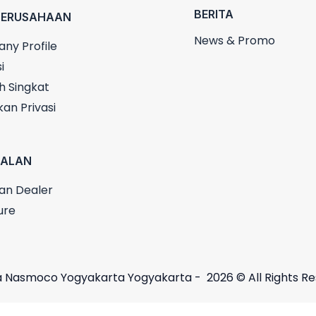
BERITA
PERUSAHAAN
News & Promo
ny Profile
i
h Singkat
kan Privasi
UALAN
an Dealer
ure
 Nasmoco Yogyakarta Yogyakarta - 2026 © All Rights R