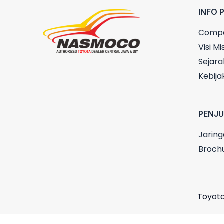
INFO 
Compa
Visi Mis
Sejara
Kebija
PENJ
Jaring
Broch
Toyota