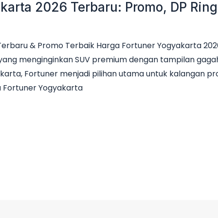
karta 2026 Terbaru: Promo, DP Ringa
Terbaru & Promo Terbaik Harga Fortuner Yogyakarta 2026
da yang menginginkan SUV premium dengan tampilan gaga
akarta, Fortuner menjadi pilihan utama untuk kalangan pr
a Fortuner Yogyakarta