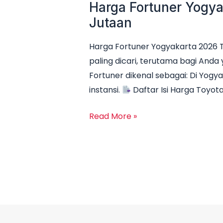
Harga Fortuner Yogya
Harga
Fortuner
Jutaan
Yogyakarta
Harga Fortuner Yogyakarta 2026 
2026
paling dicari, terutama bagi An
Terbaru:
Fortuner dikenal sebagai: Di Yogy
Promo,
instansi.
Daftar Isi Harga Toyot
DP
Ringan
Read More »
&
Cicilan
Mulai
10
Jutaan