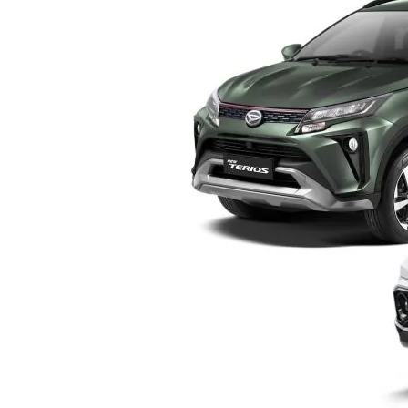
Yogyakarta
–
Pilih
Mana?
Ini
Perbandingan
Lengkap
Sebelum
Membeli
SUV
Keluarga