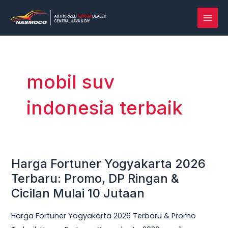
Lewati
MAI
ke
MEN
konten
mobil suv
indonesia terbaik
Harga Fortuner Yogyakarta 2026
Harga
Fortuner
Terbaru: Promo, DP Ringan &
Yogyakarta
Cicilan Mulai 10 Jutaan
2026
Harga Fortuner Yogyakarta 2026 Terbaru & Promo
Terbaru: