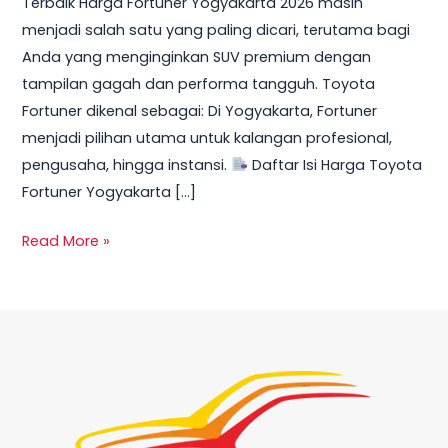
Terbaik Harga Fortuner Yogyakarta 2026 masih
Promo,
menjadi salah satu yang paling dicari, terutama bagi
DP
Anda yang menginginkan SUV premium dengan
Ringan
tampilan gagah dan performa tangguh. Toyota
&
Fortuner dikenal sebagai: Di Yogyakarta, Fortuner
Cicilan
menjadi pilihan utama untuk kalangan profesional,
Mulai
pengusaha, hingga instansi.
Daftar Isi Harga Toyota
10
Fortuner Yogyakarta […]
Jutaan
Read More »