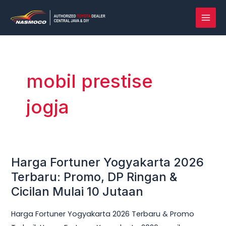
Lewati
MAI
ke
MEN
konten
mobil prestise
jogja
Harga Fortuner Yogyakarta 2026
Harga
Fortuner
Terbaru: Promo, DP Ringan &
Yogyakarta
Cicilan Mulai 10 Jutaan
2026
Harga Fortuner Yogyakarta 2026 Terbaru & Promo
Terbaru: