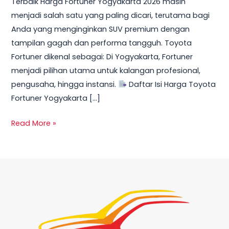
Terbaik Harga Fortuner Yogyakarta 2026 masih
Promo,
menjadi salah satu yang paling dicari, terutama bagi
DP
Anda yang menginginkan SUV premium dengan
Ringan
tampilan gagah dan performa tangguh. Toyota
&
Fortuner dikenal sebagai: Di Yogyakarta, Fortuner
Cicilan
menjadi pilihan utama untuk kalangan profesional,
Mulai
pengusaha, hingga instansi.
Daftar Isi Harga Toyota
10
Fortuner Yogyakarta […]
Jutaan
Read More »