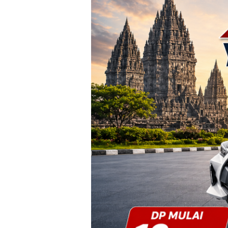
Yogyakarta
–
Promo
DP
Ringan
&
Cicilan
Mulai
2
Jutaan