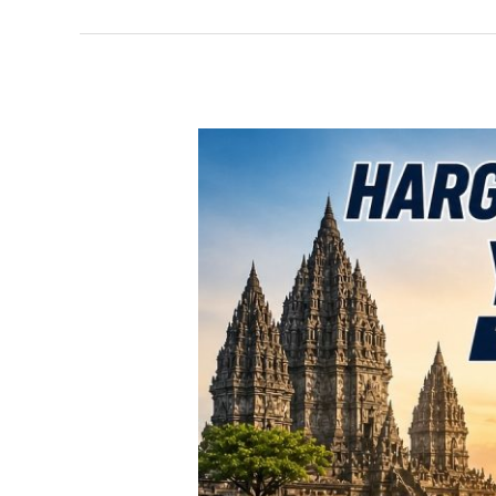
TERBARU!
Harga
Toyota
Avanza
Yogyakarta
–
Promo
DP
Ringan
&
Cicilan