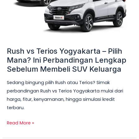
Pilih
Mana?
Ini
Perbandingan
Lengkap
Sebelum
Rush vs Terios Yogyakarta – Pilih
Membeli
Mana? Ini Perbandingan Lengkap
SUV
Sebelum Membeli SUV Keluarga
Keluarga
Sedang bingung pilih Rush atau Terios? Simak
perbandingan Rush vs Terios Yogyakarta mulai dari
harga, fitur, kenyamanan, hingga simulasi kredit
terbaru.
Read More »