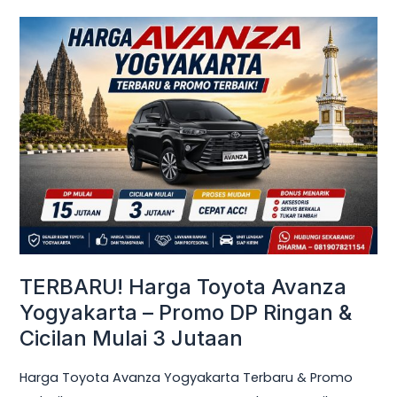
TERBARU!
Harga
Toyota
Avanza
Yogyakarta
–
Promo
DP
Ringan
&
Cicilan
TERBARU! Harga Toyota Avanza
Mulai
Yogyakarta – Promo DP Ringan &
3
Cicilan Mulai 3 Jutaan
Jutaan
Harga Toyota Avanza Yogyakarta Terbaru & Promo