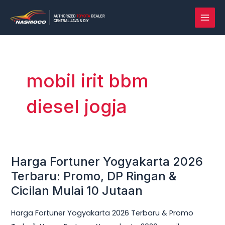
Lewati
MAI
ke
MEN
konten
mobil irit bbm
diesel jogja
Harga Fortuner Yogyakarta 2026
Harga
Fortuner
Terbaru: Promo, DP Ringan &
Yogyakarta
Cicilan Mulai 10 Jutaan
2026
Harga Fortuner Yogyakarta 2026 Terbaru & Promo
Terbaru: