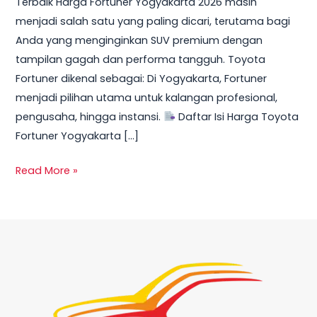
Terbaik Harga Fortuner Yogyakarta 2026 masih
Promo,
menjadi salah satu yang paling dicari, terutama bagi
DP
Anda yang menginginkan SUV premium dengan
Ringan
tampilan gagah dan performa tangguh. Toyota
&
Fortuner dikenal sebagai: Di Yogyakarta, Fortuner
Cicilan
menjadi pilihan utama untuk kalangan profesional,
Mulai
pengusaha, hingga instansi.
Daftar Isi Harga Toyota
10
Fortuner Yogyakarta […]
Jutaan
Read More »