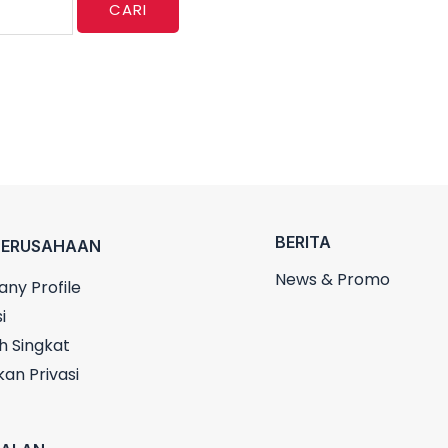
BERITA
PERUSAHAAN
News & Promo
ny Profile
i
h Singkat
kan Privasi