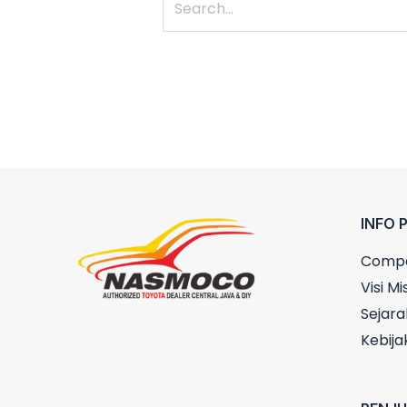
INFO 
Compa
Visi Mis
Sejara
Kebija