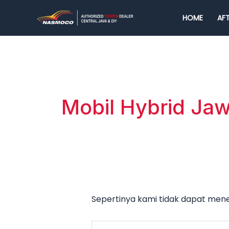
Lewati
Cari
HOME
AFT
ke
untuk:
konten
Mobil Hybrid Ja
Sepertinya kami tidak dapat me