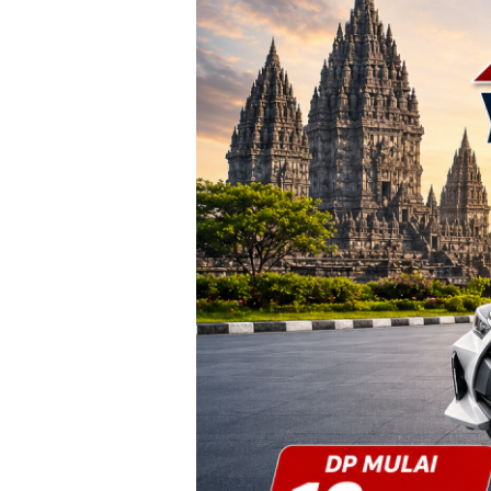
Yogyakarta
–
Promo
DP
Ringan
&
Cicilan
Mulai
2
Jutaan