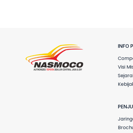
INFO 
Compa
Visi Mis
Sejara
Kebija
PENJ
Jaring
Broch