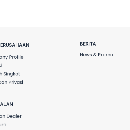
BERITA
PERUSAHAAN
News & Promo
ny Profile
i
h Singkat
kan Privasi
UALAN
an Dealer
ure