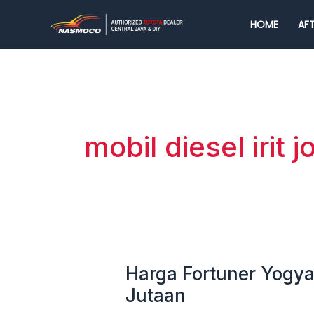
Lewati
HOME
AFT
ke
konten
mobil diesel irit j
Harga Fortuner Yogya
Harga
Fortuner
Jutaan
Yogyakarta