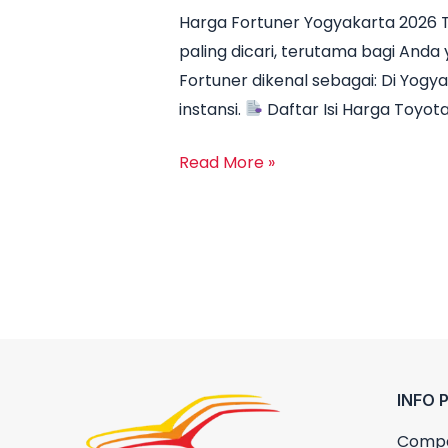
Harga Fortuner Yogyakarta 2026 
2026
paling dicari, terutama bagi An
Terbaru:
Fortuner dikenal sebagai: Di Yogy
Promo,
instansi.
Daftar Isi Harga Toyot
DP
Ringan
Read More »
&
Cicilan
Mulai
10
Jutaan
INFO 
Compa