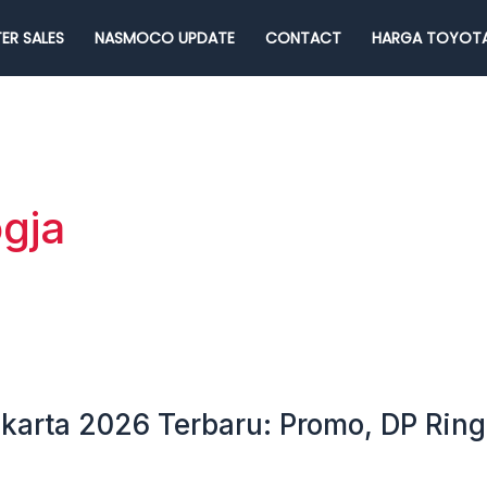
ER SALES
NASMOCO UPDATE
CONTACT
HARGA TOYOTA
ogja
karta 2026 Terbaru: Promo, DP Ringa