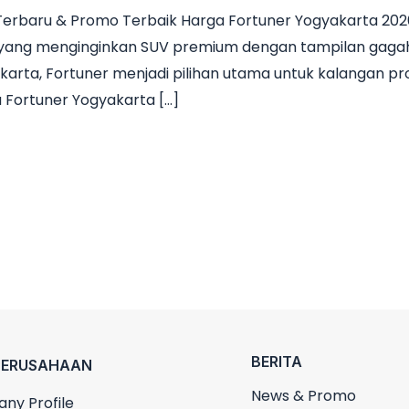
Terbaru & Promo Terbaik Harga Fortuner Yogyakarta 2026
da yang menginginkan SUV premium dengan tampilan gaga
akarta, Fortuner menjadi pilihan utama untuk kalangan pr
a Fortuner Yogyakarta […]
BERITA
PERUSAHAAN
News & Promo
ny Profile